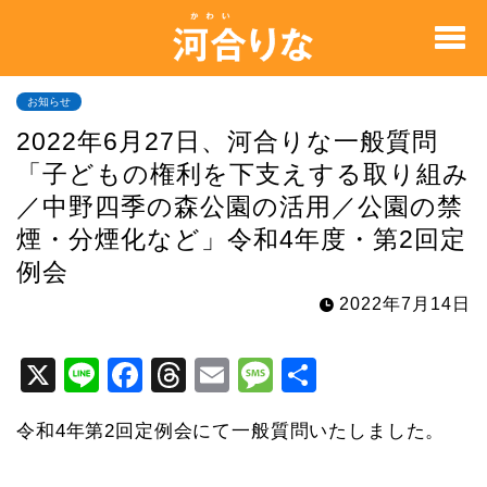
お知らせ
2022年6月27日、河合りな一般質問
「子どもの権利を下支えする取り組み
／中野四季の森公園の活用／公園の禁
煙・分煙化など」令和4年度・第2回定
例会
2022年7月14日
X
Li
F
T
E
M
共
n
a
hr
m
e
有
令和4年第2回定例会にて一般質問いたしました。
e
c
e
ai
s
e
a
l
s