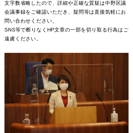
文字数省略したので、詳細や正確な質疑は中野区議
b
d
a
会議事録をご確認いただき、疑問等は直接気軽にお
o
s
g
問い合わせください。
o
e
SNS等で断りなくHP文章の一部を切り取る行為はご
k
遠慮ください。