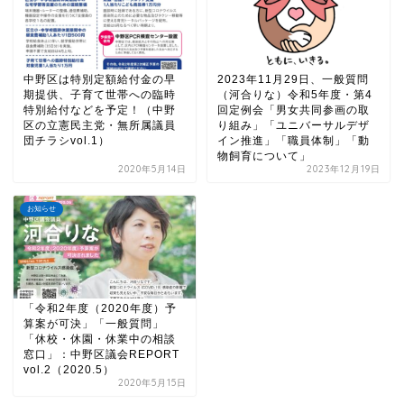
中野区は特別定額給付金の早
2023年11月29日、一般質問
期提供、子育て世帯への臨時
（河合りな）令和5年度・第4
特別給付などを予定！（中野
回定例会「男女共同参画の取
区の立憲民主党・無所属議員
り組み」「ユニバーサルデザ
団チラシvol.1）
イン推進」「職員体制」「動
物飼育について」
2020年5月14日
2023年12月19日
お知らせ
「令和2年度（2020年度）予
算案が可決」「一般質問」
「休校・休園・休業中の相談
窓口」：中野区議会REPORT
vol.2（2020.5）
2020年5月15日