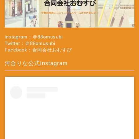
instagram：＠88omusubi
Twitter：＠88omusubi
Facebook：合同会社おむすび
河合りな公式Instagram