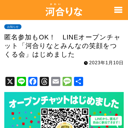
お知らせ
匿名参加もOK！ LINEオープンチャ
ット「河合りなとみんなの笑顔をつ
くる会」はじめました
2023年1月10日
X
Li
F
T
E
M
共
n
a
hr
m
e
有
e
c
e
ai
s
e
a
l
s
b
d
a
o
s
g