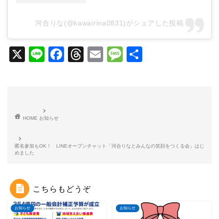
河合りな(@kawairina0831)がシェアした投稿
X
Li
F
T
E
M
共
n
a
hr
m
e
有
e
c
e
ai
s
e
a
l
s
b
d
a
HOME
お知らせ
o
s
g
o
e
匿名参加もOK！ LINEオープンチャット「河合りなとみんなの笑顔をつくる会」はじ
めました
k
こちらもどうぞ
お知らせ
お知らせ