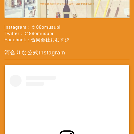
instagram：＠88omusubi
Twitter：＠88omusubi
Facebook：合同会社おむすび
河合りな公式Instagram