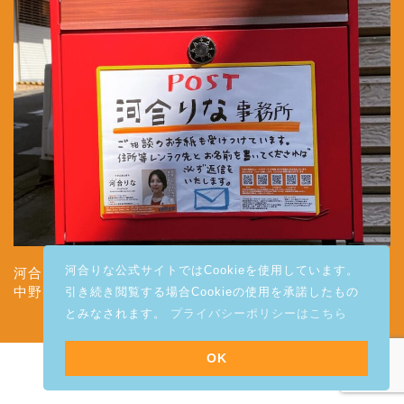
河合りな公式サイトではCookieを使用しています。
河合りな事務所
中野区南台3-2-4
引き続き閲覧する場合Cookieの使用を承諾したもの
とみなされます。
プライバシーポリシーはこちら
OK
プライバシーポリシー
2019–2026 河合りな