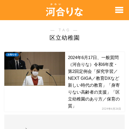
― TAG ―
区立幼稚園
お知らせ
2024年6月17日、一般質問
（河合りな）令和6年度・
第2回定例会「探究学習／
NEXT GIGA／教育DXなど
新しい時代の教育」「身寄
りない高齢者の支援」「区
立幼稚園のあり方／保育の
質」
2024年6月26日