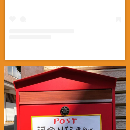
河合りな(@kawairina0831)がシェアした投稿