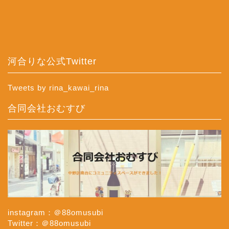
河合りな公式Twitter
Tweets by rina_kawai_rina
合同会社おむすび
instagram：＠88omusubi
Twitter：＠88omusubi