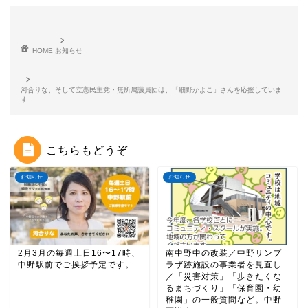
e
c
e
ai
s
e
a
l
s
b
d
a
HOME
お知らせ
o
s
g
o
e
河合りな、そして立憲民主党・無所属議員団は、「細野かよこ」さんを応援していま
す
k
こちらもどうぞ
お知らせ
お知らせ
2月3月の毎週土日16〜17時、
南中野中の改装／中野サンプ
中野駅前でご挨拶予定です。
ラザ跡施設の事業者を見直し
／「災害対策」「歩きたくな
るまちづくり」「保育園・幼
稚園」の一般質問など。中野