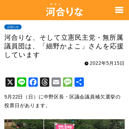
お知らせ
河合りな、そして立憲民主党・無所属
議員団は、「細野かよこ」さんを応援
しています
2022年5月15日
X
Li
F
T
E
M
共
n
a
hr
m
e
有
5月22日（日）に中野区長・区議会議員補欠選挙の
e
c
e
ai
s
投票日があります。
e
a
l
s
b
d
a
o
s
g