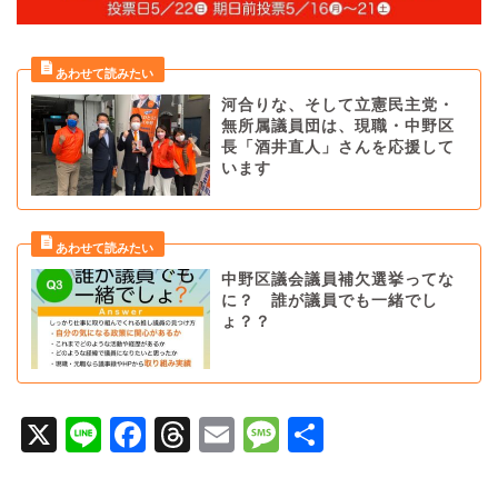
河合りな、そして立憲民主党・
無所属議員団は、現職・中野区
長「酒井直人」さんを応援して
います
中野区議会議員補欠選挙ってな
に？ 誰が議員でも一緒でし
ょ？？
X
Li
F
T
E
M
共
n
a
hr
m
e
有