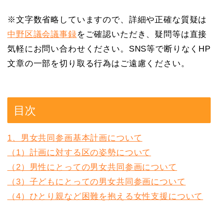
b
d
a
※文字数省略していますので、詳細や正確な質疑は
o
s
g
中野区議会議事録
をご確認いただき、疑問等は直接
o
e
気軽にお問い合わせください。SNS等で断りなくHP
k
文章の一部を切り取る行為はご遠慮ください。
目次
1、男女共同参画基本計画について
（1）計画に対する区の姿勢について
（2）男性にとっての男女共同参画について
（3）子どもにとっての男女共同参画について
（4）ひとり親など困難を抱える女性支援について