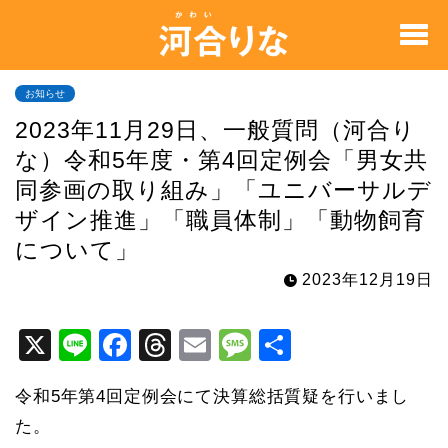
お知らせ
2023年11月29日、一般質問（河合り
な）令和5年度・第4回定例会「男女共
同参画の取り組み」「ユニバーサルデ
ザイン推進」「職員体制」「動物飼育
について」
2023年12月19日
X
Li
F
T
E
M
共
n
a
hr
m
e
有
令和5年第4回定例会にて決算総括質疑を行いまし
e
c
e
ai
s
た。
e
a
l
s