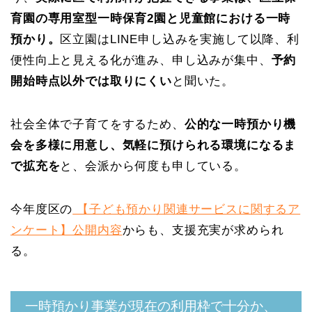
育園の専用室型一時保育2園と児童館における一時
預かり。
区立園はLINE申し込みを実施して以降、利
便性向上と見える化が進み、申し込みが集中、
予約
開始時点以外では取りにくい
と聞いた。
社会全体で子育てをするため、
公的な一時預かり機
会を多様に用意し、気軽に預けられる環境になるま
で拡充を
と、会派から何度も申している。
今年度区の
【子ども預かり関連サービスに関するア
ンケート】公開内容
からも、支援充実が求められ
る。
一時預かり事業が現在の利用枠で十分か、