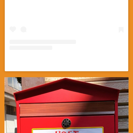
河合りな(@kawairina0831)がシェアした投稿