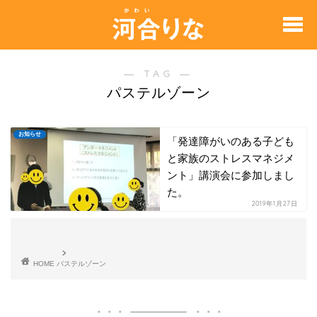
― TAG ―
パステルゾーン
お知らせ
「発達障がいのある子ども
と家族のストレスマネジメ
ント」講演会に参加しまし
た。
2019年1月27日
HOME
パステルゾーン