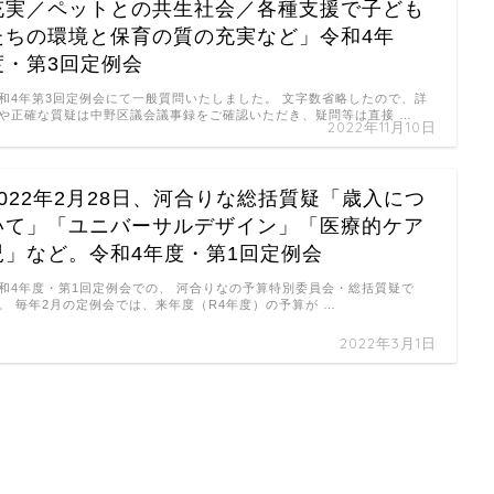
充実／ペットとの共生社会／各種支援で子ども
たちの環境と保育の質の充実など」令和4年
度・第3回定例会
和4年第3回定例会にて一般質問いたしました。 文字数省略したので、詳
や正確な質疑は中野区議会議事録をご確認いただき、疑問等は直接 …
2022年11月10日
2022年2月28日、河合りな総括質疑「歳入につ
いて」「ユニバーサルデザイン」「医療的ケア
児」など。令和4年度・第1回定例会
和4年度・第1回定例会での、 河合りなの予算特別委員会・総括質疑で
。 毎年2月の定例会では、来年度（R4年度）の予算が …
2022年3月1日