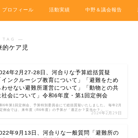
プロフィール
活動実績
中野＆議会報告
 TAG ―
療的ケア児
2024年2月27-28日、河合りな予算総括質疑
「インクルーシブ教育について」「避難をため
らわせない避難所運営について」「動物との共
生社会について」令和6年度・第1回定例会
和6年第1回定例会、予算特別委員会にて総括質疑いたしました。 毎年2月
定例会では、来年度（R6年度）の予算が「適正か？妥当か？」 …
2024年2月29日
2022年9月13日、河合りな一般質問「避難所の