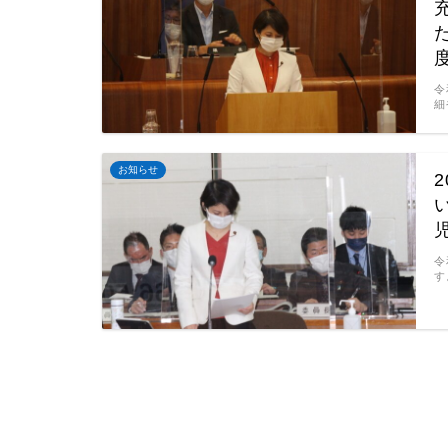
令
細
お知らせ
令
す