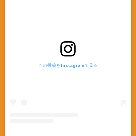
この投稿をInstagramで見る
河合りな(@kawairina0831)がシェアした投稿