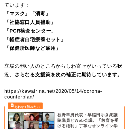
ています：
「マスク」「消毒」
「社協窓口人員補助」
「PCR検査センター」
「軽症者自宅療養セット」
「保健所医師など雇用」
立場の弱い人のところからしわ寄せがいっている状
況、
さらなる支援策を次の補正に期待しています。
https://kawairina.net/2020/05/14/corona-
counterplan/
枝野幸男代表・早稲田ゆき衆議
院議員とWeb会議。「教育を受
ける権利」丁寧なオンライン学