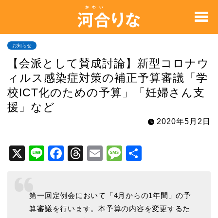
お知らせ
【会派として賛成討論】新型コロナウ
ィルス感染症対策の補正予算審議「学
校ICT化のための予算」「妊婦さん支
援」など
2020年5月2日
X
Li
F
T
E
M
共
n
a
hr
m
e
有
e
c
e
ai
s
e
a
l
s
第一回定例会において「4月からの1年間」の予
算審議を行います。本予算の内容を変更するた
b
d
a