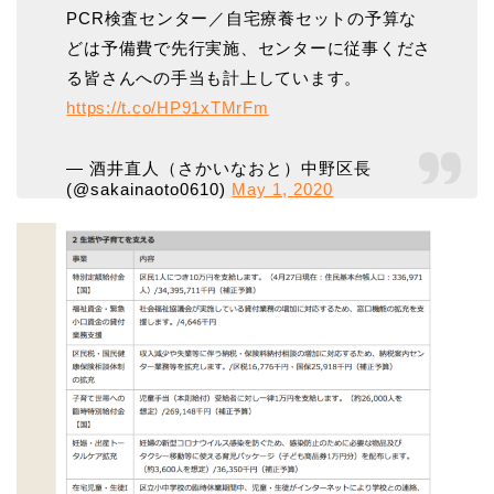
PCR検査センター／自宅療養セットの予算な
どは予備費で先行実施、センターに従事くださ
る皆さんへの手当も計上しています。
https://t.co/HP91xTMrFm
— 酒井直人（さかいなおと）中野区長
(@sakainaoto0610)
May 1, 2020