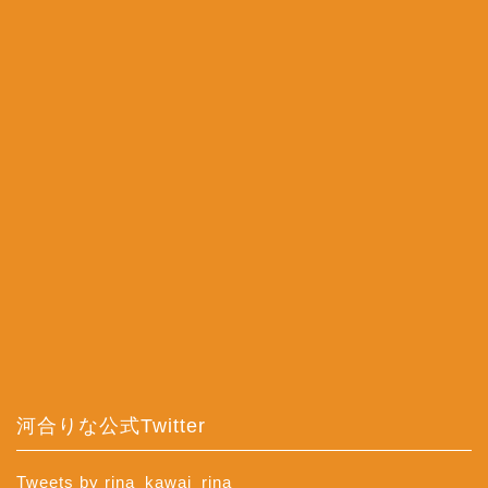
河合りな公式Twitter
Tweets by rina_kawai_rina