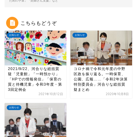
ための予算」「妊婦さん支援」など
k
こちらもどうぞ
お知らせ
お知らせ
2021/9/22、河合りな総括質
コロナ禍で令和元年度の中野
疑「児童館」「一時預かり」
区政を振り返る。一時保育、
「HPでの情報発信」「保育の
公園、広報……「令和2年決算
質と待機児童」令和3年度・第
特別委員会」河合りな総括質
3回定例会
疑まとめ
2021年10月12日
2020年10月8日
お知らせ