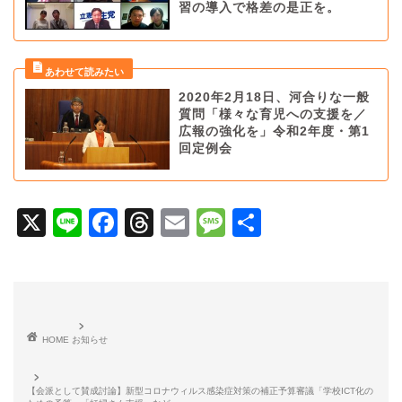
習の導入で格差の是正を。
2020年2月18日、河合りな一般
質問「様々な育児への支援を／
広報の強化を」令和2年度・第1
回定例会
X
Li
F
T
E
M
共
n
a
hr
m
e
有
e
c
e
ai
s
e
a
l
s
b
d
a
HOME
お知らせ
o
s
g
o
e
【会派として賛成討論】新型コロナウィルス感染症対策の補正予算審議「学校ICT化の