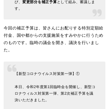
び、
変更部分を補正予算
として組み、審議しま
o
s
g
す。
o
e
k
今回の補正予算は、皆さんにお配りする特別定額給
付金、国や都からの支援施策をすみやかに行うため
のものです。臨時の議会を開き、議決を行いまし
た。
【新型コロナウイルス対策第一弾】①
本日、令和2年度第1回臨時会を開催し、新型コ
ロナウィルス対策第一弾、第2次補正予算を議
決いただきました。