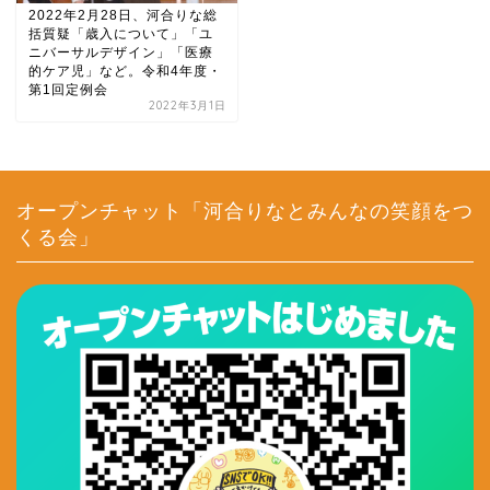
2022年2月28日、河合りな総
括質疑「歳入について」「ユ
ニバーサルデザイン」「医療
的ケア児」など。令和4年度・
第1回定例会
2022年3月1日
オープンチャット「河合りなとみんなの笑顔をつ
くる会」